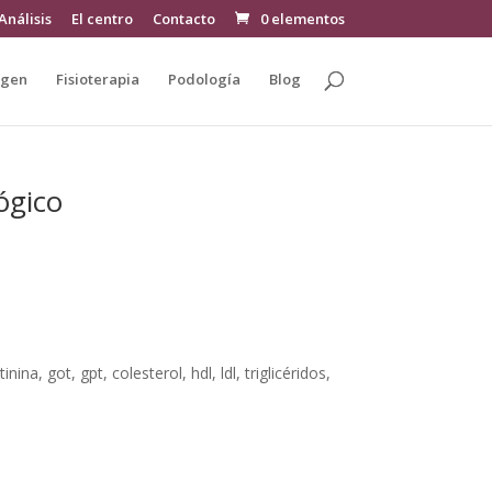
Análisis
El centro
Contacto
0 elementos
agen
Fisioterapia
Podología
Blog
ógico
tinina, got, gpt, colesterol, hdl, ldl, triglicéridos,