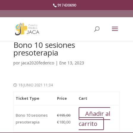
917430690
Bono 10 sesiones
presoterapia
por
jaca2020federico
|
Ene 13, 2023
18 JUNIO 2021 11:34
Ticket Type
Price
Cart
Añadir al
Bono 10 sesiones
€
195,00
El
El
presoterapia
€
180,00
carrito
precio
precio