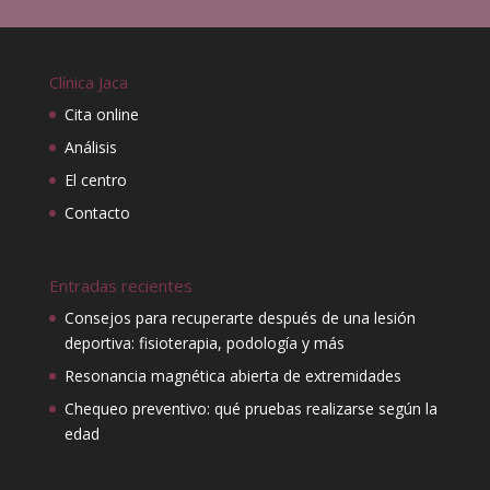
original
actual
era:
es:
€195,00.
€180,00.
Clínica Jaca
Cita online
Análisis
El centro
Contacto
Entradas recientes
Consejos para recuperarte después de una lesión
deportiva: fisioterapia, podología y más
Resonancia magnética abierta de extremidades
Chequeo preventivo: qué pruebas realizarse según la
edad