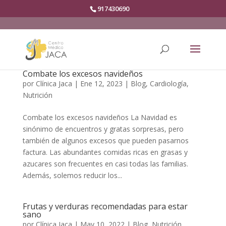
917430690
Combate los excesos navideños
por
Clínica Jaca
|
Ene 12, 2023
|
Blog
,
Cardiología
,
Nutrición
Combate los excesos navideños La Navidad es
sinónimo de encuentros y gratas sorpresas, pero
también de algunos excesos que pueden pasarnos
factura. Las abundantes comidas ricas en grasas y
azucares son frecuentes en casi todas las familias.
Además, solemos reducir los...
Frutas y verduras recomendadas para estar
sano
por
Clínica Jaca
|
May 10, 2022
|
Blog
,
Nutrición